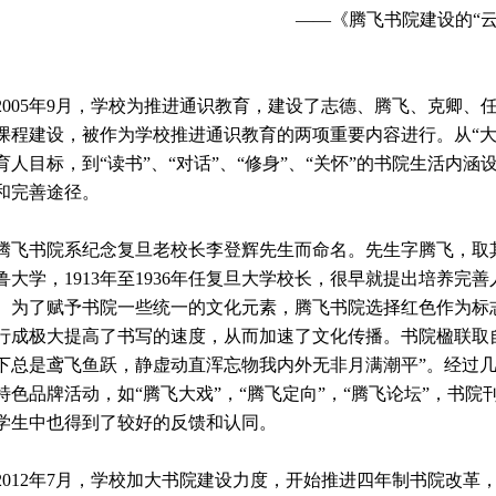
——《腾飞书院建设的“云
005年9月，学校为推进通识教育，建设了志德、腾飞、克卿、
课程建设，被作为学校推进通识教育的两项重要内容进行。从“大
育人目标，到“读书”、“对话”、“修身”、“关怀”的书院生活内
和完善途径。
飞书院系纪念复旦老校长李登辉先生而命名。先生字腾飞，取
鲁大学，1913年至1936年任复旦大学校长，很早就提出培养完
。为了赋予书院一些统一的文化元素，腾飞书院选择红色作为标
行成极大提高了书写的速度，从而加速了文化传播。书院楹联取
下总是鸢飞鱼跃，静虚动直浑忘物我内外无非月满潮平”。经过
特色品牌活动，如“腾飞大戏”，“腾飞定向”，“腾飞论坛”，书
学生中也得到了较好的反馈和认同。
012年7月，学校加大书院建设力度，开始推进四年制书院改革