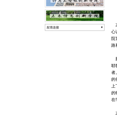
2
友情连接
心
院
路
腾
耶
者
的
上
的
在
2