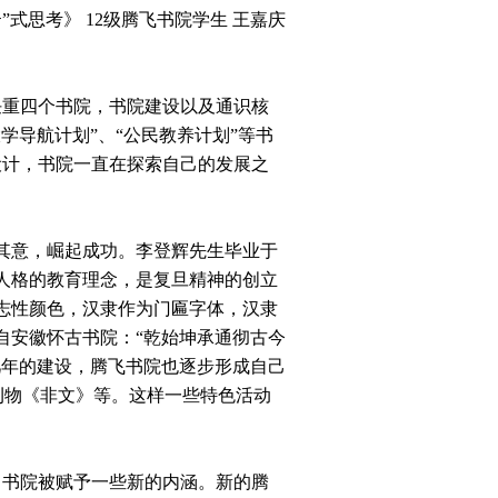
”式思考》
12级腾飞书院学生 王嘉庆
任重四个书院，书院建设以及通识核
学导航计划”、“公民教养计划”等书
涵设计，书院一直在探索自己的发展之
其意，崛起成功。李登辉先生毕业于
善人格的教育理念，是复旦精神的创立
志性颜色，汉隶作为门匾字体，汉隶
自安徽怀古书院：“乾始坤承通彻古今
几年的建设，腾飞书院也逐步形成自己
院刊物《非文》等。这样一些特色活动
，书院被赋予一些新的内涵。新的腾