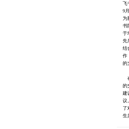
飞
9
为
书
于
先
结
作
的
在
的
建
议
了
生