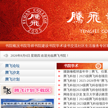
书院概况
书院导师
书院建设
书院学术
读书交流
社区生活
服务专区
2026年8月6日 星期四 欢迎光临腾飞书院！
腾飞论坛
书院学术
腰旗橄榄球嘉年华｜腾飞、任重
腾飞沙龙
腾飞科创丨2025级腾飞科创项
腾飞计划
腾飞科创丨2025-2026学年“
腾飞科创2024级腾飞科创项目
腾飞科创2023级腾飞科创结项
网络安全沙龙 复旦大学通识教
腾飞科创丨2024级腾飞科创项
腾飞科创 2023级腾飞科创项